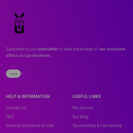
Subscribe to our
newsletter
to take advantage of
our exclusive
offers
and
promotions
.
Subscribe
E-mail
HELP & INFORMATION
USEFUL LINKS
Contact us
My account
FAQ
Our Blog
General conditions of sale
Sponsorship & Partnership