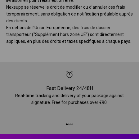
livraison en point relais est offerte.
Nexsupp se réserve le droit de modifier ou d’annuler ces frais
temporairement, sans obligation de notification préalable auprès
des clients.
En dehors de l’Union Européenne, des frais de dossier
transporteur (“Supplément hors zone UE”) sont directement
appliqués, en plus des droits et taxes spécifiques à chaque pays.
Fast Delivery 24/48H
Real-time tracking and delivery of your package against
signature. Free for purchases over €90.
Go to item 1
Go to item 2
Go to item 3
Go to item 4