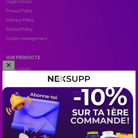
Legal notices
Privacy Policy
Delivery Policy
Refund Policy
Cookie management
OUR PRODUCTS
Whey Isolate
Clear Whey
EAA
Pre-Workout
Peanut butter
Liquid egg white
Rice cream
Creatine