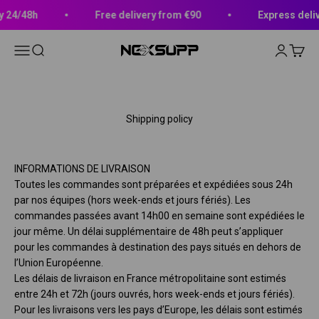
Skip to content
 24/48h
Free delivery from €90
Express delive
Open navigation menu
Open search
Open acc
Open c
Nexsupp
Shipping policy
INFORMATIONS DE LIVRAISON
Toutes les commandes sont préparées et expédiées sous 24h
par nos équipes (hors week-ends et jours fériés). Les
commandes passées avant 14h00 en semaine sont expédiées le
jour même. Un délai supplémentaire de 48h peut s’appliquer
pour les commandes à destination des pays situés en dehors de
l’Union Européenne.
Les délais de livraison en France métropolitaine sont estimés
entre 24h et 72h (jours ouvrés, hors week-ends et jours fériés).
Pour les livraisons vers les pays d’Europe, les délais sont estimés