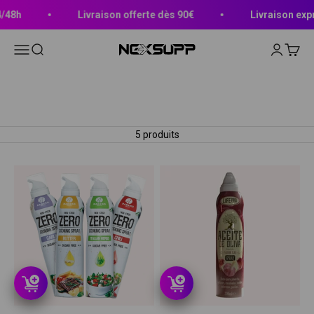
Passer au contenu
48h
Livraison offerte dès 90€
Livraison expre
Ouvrir la navigation
Ouvrir la recherche
Ouvrir le 
Voir le
Nexsupp
Huile en Spray
5 produits