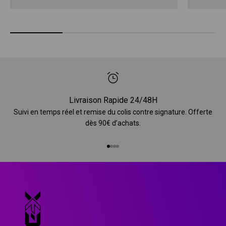
Livraison Rapide 24/48H
Suivi en temps réel et remise du colis contre signature. Offerte
dès 90€ d’achats.
Aller à l'élément 1
Aller à l'élément 2
Aller à l'élément 3
Aller à l'élément 4