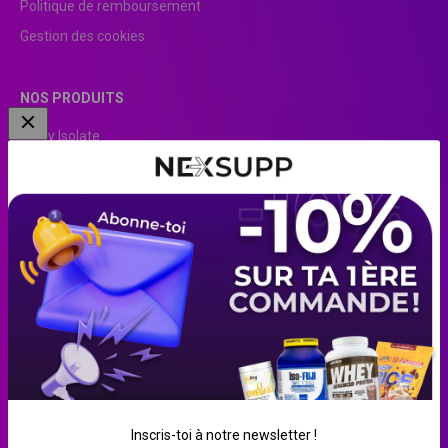
Politique de remboursement
Gestion des cookies
NOS PRODUITS
Whey Isolate
Clear Whey
EAA
Pre-Workout
Beurre de cacahuète
Blanc d’œuf liquide
Crème de riz
Créatine
Farine d'avoine
Whey
Inscris-toi à notre newsletter !
Gainer