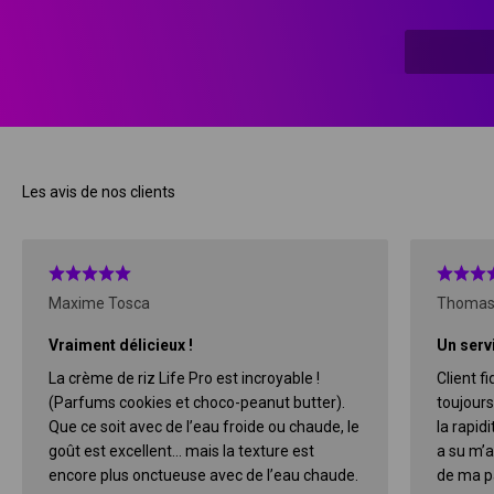
SANTÉ
Les avis de nos clients
Maxime Tosca
Thomas
Vraiment délicieux !
Un servi
La crème de riz Life Pro est incroyable !
Client f
(Parfums cookies et choco-peanut butter).
toujours
Que ce soit avec de l’eau froide ou chaude, le
la rapidi
goût est excellent… mais la texture est
a su m’a
encore plus onctueuse avec de l’eau chaude.
de ma pa