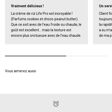
Vraiment délicieux !
Un servi
La crème de riz Life Pro est incroyable !
Client f
(Parfums cookies et choco-peanut butter).
toujours
Que ce soit avec de l’eau froide ou chaude, le
la rapidi
goût est excellent… mais la texture est
a su m’a
encore plus onctueuse avec de l’eau chaude.
de ma pa
Vous aimerez aussi