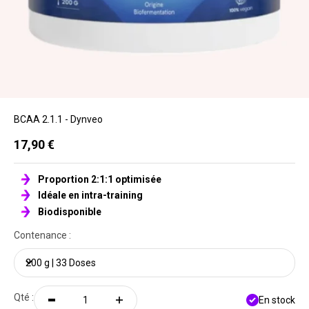
BCAA 2.1.1 - Dynveo
Prix de vente
17,90 €
Proportion 2:1:1 optimisée
Idéale en intra-training
Biodisponible
Contenance :
200 g | 33 Doses
Qté :
En stock