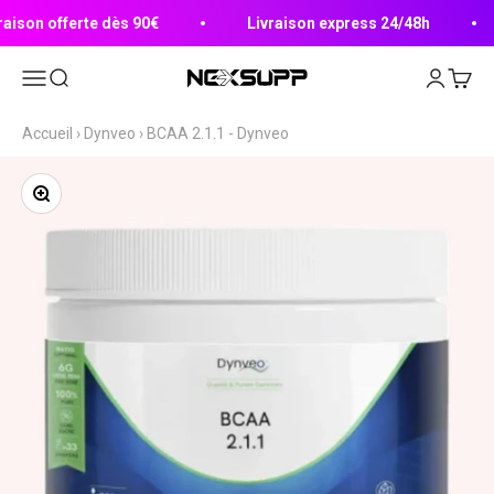
Passer au contenu
raison offerte dès 90€
Livraison express 24/48h
Ouvrir la navigation
Ouvrir la recherche
Ouvrir le 
Voir le
Nexsupp
Accueil
›
Dynveo
›
BCAA 2.1.1 - Dynveo
Zoomer sur l'image