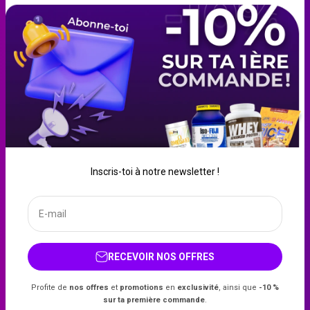
EAA
Pre-Workout
Beurre de cacahuète
Blanc d’œuf liquide
Crème de riz
Créatine
Farine d'avoine
Whey
Inscris-toi à notre newsletter !
Gainer
E-mail
France (EUR €)
Français
RECEVOIR NOS OFFRES
Profite de
nos offres
et
promotions
en
exclusivité
, ainsi que
-10 %
© 2026, Nexsupp
sur ta première commande
.