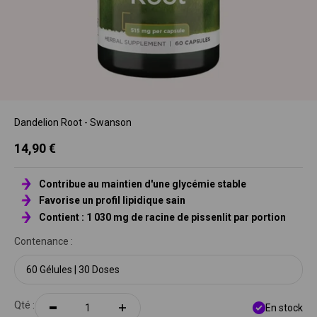
Dandelion Root - Swanson
Prix de vente
14,90 €
Contribue au maintien d'une glycémie stable
Favorise un profil lipidique sain
Contient : 1 030 mg de racine de pissenlit par portion
Contenance :
60 Gélules | 30 Doses
Qté :
En stock