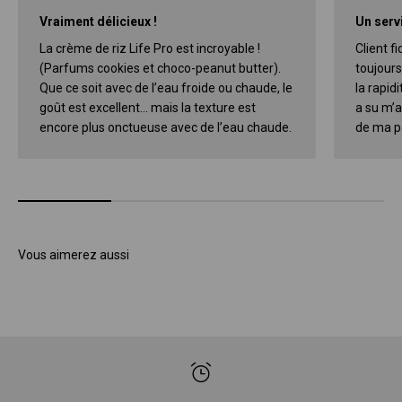
Vraiment délicieux !
Un servi
La crème de riz Life Pro est incroyable !
Client f
(Parfums cookies et choco-peanut butter).
toujours
Que ce soit avec de l’eau froide ou chaude, le
la rapidi
goût est excellent… mais la texture est
a su m’a
encore plus onctueuse avec de l’eau chaude.
de ma pa
Vous aimerez aussi