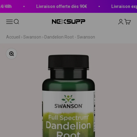
Passer au contenu
/48h
Livraison offerte dès 90€
Livraison expr
Ouvrir la navigation
Ouvrir la recherche
Ouvrir le 
Voir le
Nexsupp
Accueil
›
Swanson
›
Dandelion Root - Swanson
Zoomer sur l'image