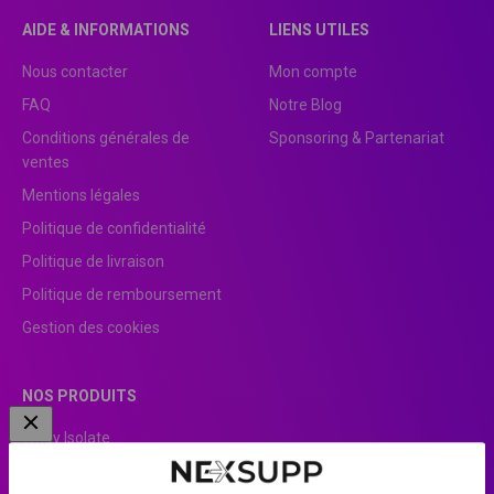
AIDE & INFORMATIONS
LIENS UTILES
Nous contacter
Mon compte
FAQ
Notre Blog
Conditions générales de
Sponsoring & Partenariat
ventes
Mentions légales
Politique de confidentialité
Politique de livraison
Politique de remboursement
Gestion des cookies
NOS PRODUITS
Whey Isolate
Clear Whey