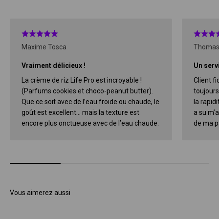
Maxime Tosca
Thomas
Vraiment délicieux !
Un servi
La crème de riz Life Pro est incroyable !
Client f
(Parfums cookies et choco-peanut butter).
toujours
Que ce soit avec de l’eau froide ou chaude, le
la rapidi
goût est excellent… mais la texture est
a su m’a
encore plus onctueuse avec de l’eau chaude.
de ma pa
Vous aimerez aussi