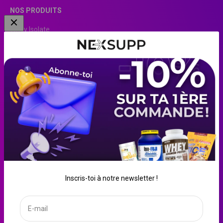
NOS PRODUITS
Whey Isolate
Clear Whey
EAA
Pre-Workout
Beurre de cacahuète
Blanc d’œuf liquide
Crème de riz
Créatine
Farine d'avoine
Whey
Inscris-toi à notre newsletter !
Gainer
E-mail
France (EUR €)
Français