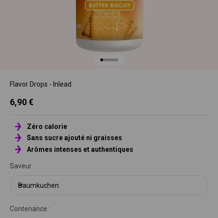
Aller à l'élément 1
Aller à l'élément 2
Aller à l'élément 3
Aller à l'élément 4
Aller à l'élément 5
Aller à l'élément 6
Flavor Drops - Inlead
Prix de vente
6,90 €
Zéro calorie
Sans sucre ajouté ni graisses
Arômes intenses et authentiques
Saveur :
Baumkuchen
Contenance :