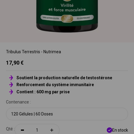
Tribulus Terrestris - Nutrimea
Prix de vente
17,90 €
Soutient la production naturelle de testostérone
Renforcement du système immunitaire
Contient : 600 mg par prise
Contenance :
120 Gélules | 60 Doses
Qté :
En stock