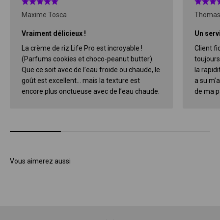
Maxime Tosca
Thomas
Vraiment délicieux !
Un servi
La crème de riz Life Pro est incroyable !
Client f
(Parfums cookies et choco-peanut butter).
toujours
Que ce soit avec de l’eau froide ou chaude, le
la rapidi
goût est excellent… mais la texture est
a su m’a
encore plus onctueuse avec de l’eau chaude.
de ma pa
Vous aimerez aussi