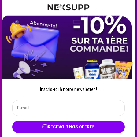
Clear Whey
EAA
Pre-Workout
Beurre de cacahuète
Blanc d’œuf liquide
Crème de riz
Créatine
Farine d'avoine
Whey
Inscris-toi à notre newsletter !
Gainer
E-mail
France (EUR €)
Français
RECEVOIR NOS OFFRES