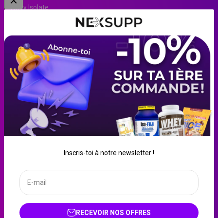
Whey Isolate
Clear Whey
EAA
Pre-Workout
Beurre de cacahuète
Blanc d’œuf liquide
Crème de riz
Créatine
Farine d'avoine
Whey
Inscris-toi à notre newsletter !
Gainer
E-mail
France (EUR €)
Français
RECEVOIR NOS OFFRES