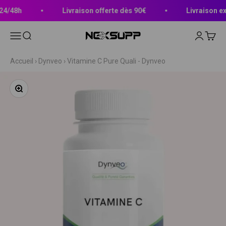
Passer au contenu
4/48h
Livraison offerte dès 90€
Livraison exp
Ouvrir la navigation
Ouvrir la recherche
Ouvrir le 
Voir le
Nexsupp
Accueil
›
Dynveo
›
Vitamine C Pure Quali - Dynveo
Zoomer sur l'image