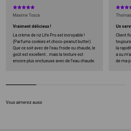
Maxime Tosca
Thomas
Vraiment délicieux !
Un servi
La crème de riz Life Pro est incroyable !
Client f
(Parfums cookies et choco-peanut butter).
toujours
Que ce soit avec de l’eau froide ou chaude, le
la rapidi
goût est excellent… mais la texture est
a su m’a
encore plus onctueuse avec de l’eau chaude.
de ma pa
Vous aimerez aussi