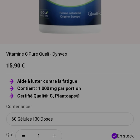
Vitamine C Pure Quali - Dynveo
Prix de vente
15,90 €
Aide à lutter contre la fatigue
Contient : 1 000 mg par portion
Certifié Quali®-C, Plantcaps®
Contenance :
60 Gélules | 30 Doses
Qté :
En stock